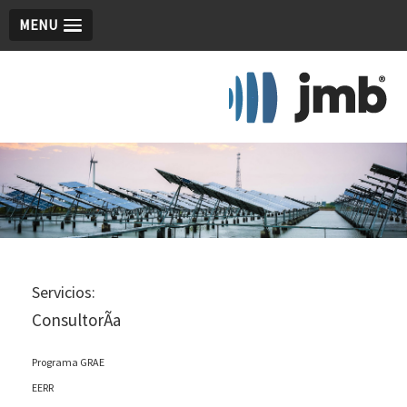
MENU
Servicios:
ConsultorÃ­a
Programa GRAE
EERR