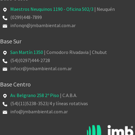
Maestros Neuquinos 1190 - Oficina 502/3
| Neuquén
(0299)448-7899
infonqn@jmbambiental.com.ar
Base Sur
San Martín 1350
| Comodoro Rivadavia | Chubut
(54)(0297)444-2728
infocr@jmbambiental.com.ar
Base Centro
Av. Belgrano 258 2º Piso
| C.A.B.A.
(54)(11)5238-3523/4 y líneas rotativas
info@jmbambiental.com.ar