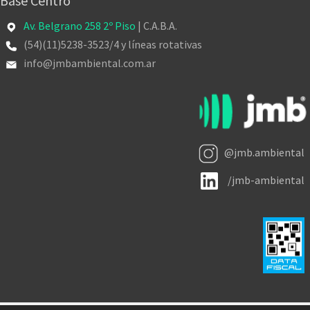
Base Centro
Av. Belgrano 258 2º Piso
| C.A.B.A.
(54)(11)5238-3523/4 y líneas rotativas
info@jmbambiental.com.ar
@jmb.ambiental
/jmb-ambiental