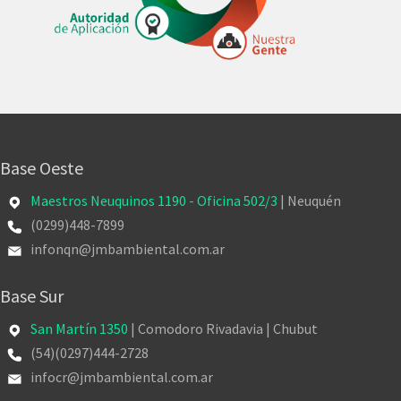
Base Oeste
Maestros Neuquinos 1190 - Oficina 502/3
| Neuquén
(0299)448-7899
infonqn@jmbambiental.com.ar
Base Sur
San Martín 1350
| Comodoro Rivadavia | Chubut
(54)(0297)444-2728
infocr@jmbambiental.com.ar