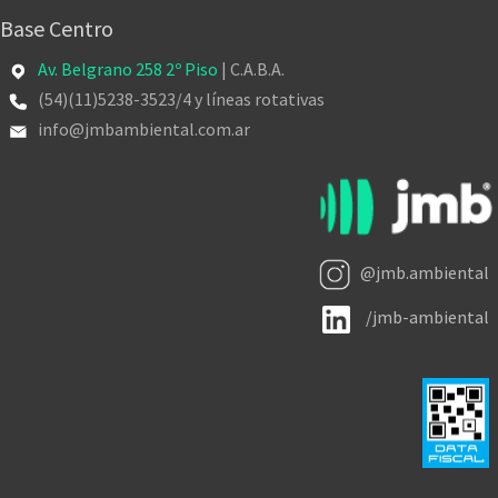
Base Centro
Av. Belgrano 258 2º Piso
| C.A.B.A.
(54)(11)5238-3523/4 y líneas rotativas
info@jmbambiental.com.ar
@jmb.ambiental
/jmb-ambiental